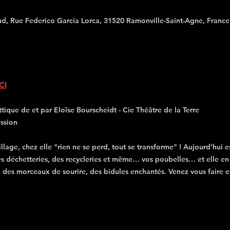
ud, Rue Federico Garcia Lorca, 31520 Ramonville-Saint-Agne, France
CI
ique de et par Eloïse Bourscheidt - Cie Théâtre de la Terre 
ssion
lage, chez elle "rien ne se perd, tout se transforme" ! Aujourd’hui es
des déchetteries, des recycleries et même… vos poubelles… et elle en
des morceaux de sourire, des bidules enchantés. Venez vous faire e