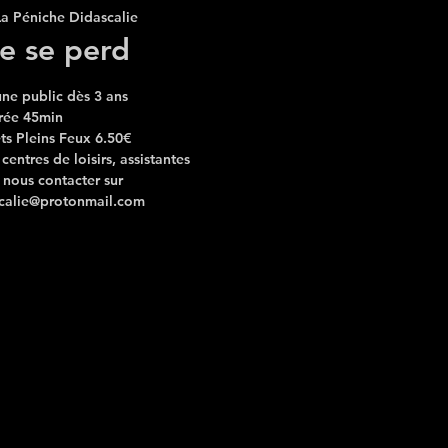
La Péniche Didascalie
e se perd
une public dès 3 ans
rée 45min
lets Pleins Feux 6.50€
entres de loisirs, assistantes
 nous contacter sur
calie@protonmail.com