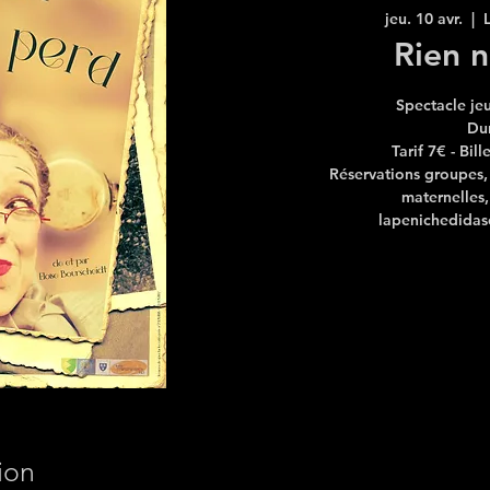
jeu. 10 avr.
  |  
Rien n
Spectacle je
Du
Tarif 7€ - Bil
Réservations groupes, c
maternelles,
lapenichedidas
ion