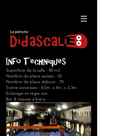
Info
Techniques
Superficie de la salle : 80 m2
Nombre de place assises : 65
Nombre de place debout : 70
Scène sonorisée : 4,5m. x 4m. x 2,3m.
Eclairage et régie son
Bar & tireuse à bière