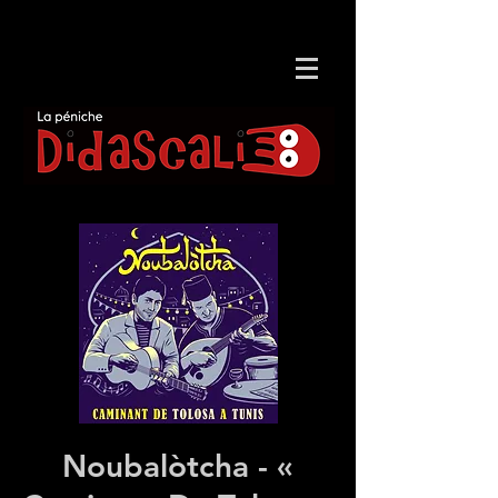
Noubalòtcha - «