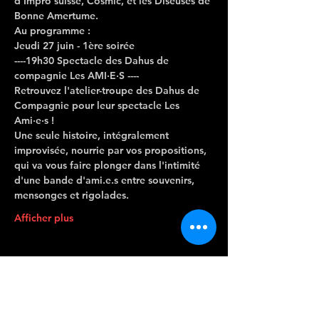
d'Impro suisse, Cosmic, et les Diseuses de 
Bonne Amertume.
Au programme :
Jeudi 27 juin - 1ère soirée
----19h30 Spectacle des Dahus de 
compagnie Les AMI·E·S ----
Retrouvez l'atelier-troupe des Dahus de 
Compagnie pour leur spectacle Les 
Ami·e·s !
Une seule histoire, intégralement 
improvisée, nourrie par vos propositions, 
qui va vous faire plonger dans l'intimité 
d'une bande d'ami.e.s entre souvenirs, 
mensonges et rigolades.
Afficher plus
CONTACTEZ-
NOUS