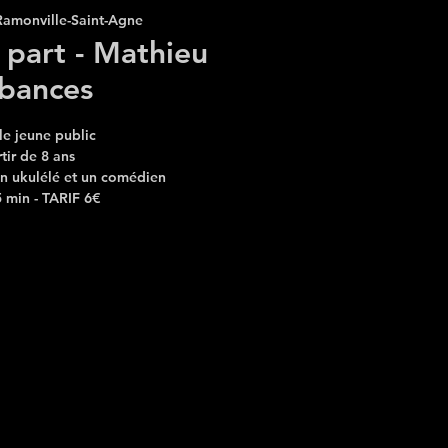
Ramonville-Saint-Agne
part - Mathieu
bances
le jeune public
rtir de 8 ans
 ukulélé et un comédien
 min - TARIF 6€