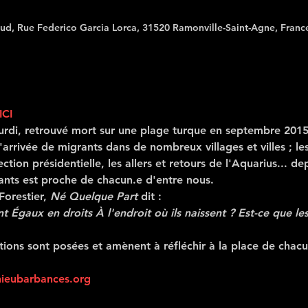
Sud, Rue Federico Garcia Lorca, 31520 Ramonville-Saint-Agne, Franc
ICI
rdi, retrouvé mort sur une plage turque en septembre 2015 
arrivée de migrants dans de nombreux villages et villes ; le
ction présidentielle, les allers et retours de l'Aquarius... d
ants est proche de chacun.e d'entre nous.
orestier, 
Né Quelque Part 
dit :
t Égaux en droits À l'endroit où ils naissent ? Est-ce que le
ons sont posées et amènent à réfléchir à la place de chac
eubarbances.org 