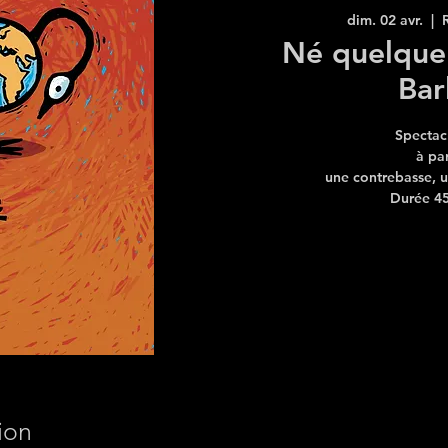
dim. 02 avr.
  |  
Né quelque 
Bar
Spectac
à pa
une contrebasse, un
Durée 45
ion