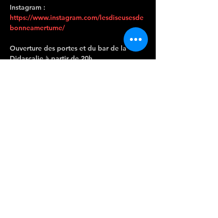
Instagram : 
https://www.instagram.com/lesdiseusesde
bonneamertume/
Ouverture des portes et du bar de la 
Didascalie à partir de 20h.
Afficher plus
CONTACTEZ-
NOUS
Port Sud, rue Federico Garcia Lorca 31520
Ramonville Saint-Agne
Mail
:
lapenichedidascalie@protonmail.com
Instagram :
la_peniche_didascalie