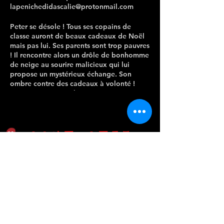
lapenichedidascalie@protonmail.com
Peter se désole ! Tous ses copains de
classe auront de beaux cadeaux de Noël
mais pas lui. Ses parents sont trop pauvres
! Il rencontre alors un drôle de bonhomme
de neige au sourire malicieux qui lui
propose un mystérieux échange. Son
ombre contre des cadeaux à volonté !
Peter accepte sans hésiter mais… N’aura-t-
il pas à le regretter ?
Auteur , Jeu et Mise en scène : Karine
Laffont
CONTACTEZ-
NOUS
Note d’intention
Le spectacle est une adaptation très libre
mais néanmoins fidèle du point de vue
Port Sud, rue Federico Garcia Lorca 31520
des personnages et du message qu’il
Ramonville Saint-Agne
porte, du conte philosophique, issu du
romantisme noir Allemand « L’étrange
Mail
:
lapenichedidascalie@protonmail.com
histoire de Peter Schlémihl » de Chamisso.
Le héros de Chamisso accepte d’échanger
Instagram :
la_peniche_didascalie