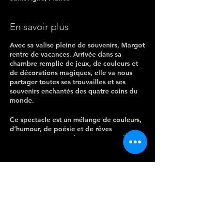
En savoir plus
Avec sa valise pleine de souvenirs, Margot
rentre de vacances. Arrivée dans sa
chambre remplie de jeux, de couleurs et
de décorations magiques, elle va nous
partager toutes ses trouvailles et ses
souvenirs enchantés des quatre coins du
monde.
Ce spectacle est un
mélange de couleurs,
d’humour, de poésie et de rêves
imaginaires
autour du mouvement dansé
que les enfants pourront partager avec
Margot et son amie féerique à la fin de
leurs aventures.
CONTACTEZ-
Interprètes : Camille Bobelin et Christelle
NOUS
Calestroupat
Chorégraphe : Sarah Boy
Port Sud, rue Federico Garcia Lorca 31520