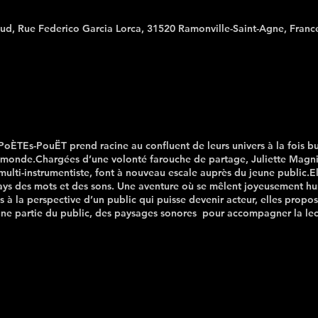
Sud, Rue Federico Garcia Lorca, 31520 Ramonville-Saint-Agne, Franc
 PoÈTEs-PouËT prend racine au confluent de leurs univers à la fois bu
u monde.Chargées d’une volonté farouche de partage, Juliette Magn
lti-instrumentiste, font à nouveau escale auprès du jeune public.
ays des mots et des sons. Une aventure où se mêlent joyeusement h
à la perspective d’un public qui puisse devenir acteur, elles propose
 une partie du public, des paysages sonores pour accompagner la lec
Ateliers Musicaux (wordpress.com)