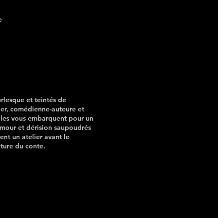
e
rlesque et teintés de
ier, comédienne-auteure et
Elles vous embarquent pour un
umour et dérision saupoudrés
nt un atelier avant le
ture du conte.