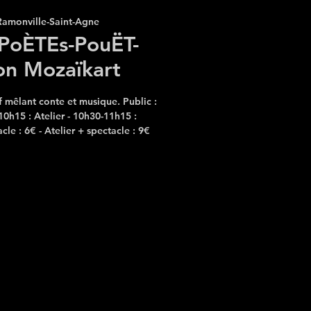
Ramonville-Saint-Agne
 PoÈTEs-PouËT-
on Mozaïkart
if mêlant conte et musique. Public :
10h15 : Atelier - 10h30-11h15 :