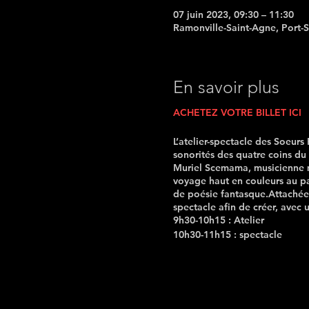
07 juin 2023, 09:30 – 11:30
Ramonville-Saint-Agne, Port-
En savoir plus
ACHETEZ VOTRE BILLET ICI
L’atelier-spectacle des Soeurs
sonorités des quatre coins d
Muriel Scemama, musicienne mu
voyage haut en couleurs au p
de poésie fantasque.Attachées 
spectacle afin de créer, avec
9h30-10h15 : Atelier
10h30-11h15 : spectacle
En savoir plus
:
MOZAÏKART – 