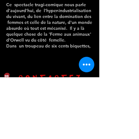
Ce spectacle tragi-comique nous parle
d'aujourd'hui, de l’hyper-industrialisation
du vivant, du lien entre la domination des
femmes et celle de la nature, d'un monde
absurde où tout est mécanisé. Il y a là
quelque chose de la 'Ferme aux animaux'
d'Orwell vu du côté femelle.
Dans un troupeau de six cents biquettes,
qui, pour être au cœur de l’attention des
maîtres des lieux se prennent pour le
centre du monde, une petite chèvre,
affligée du gène ‘Seguin’, s'ennuie. De
découvertes en découvertes, sa vision de
CONTACTEZ-
la vie va changer, ainsi que celle de ses
NOUS
congénères.
600 biquettes, une femme cheval,
Biscotte, la Mage, ses généreux poèmes
Port Sud, rue Federico Garcia Lorca 31520
en forme d’autobus, Germaine, son gilet
Ramonville Saint-Agne
rose et ses bois, d’étranges serviteurs en
combinaisons blanches, une taupe se
Mail
:
lapenichedidascalie@protonmail.com
croisent au fil du récit.
Bouffons, naïfs, narcissiques,
Instagram :
la_peniche_didascalie
tragicomiques, les récits des biquettes se