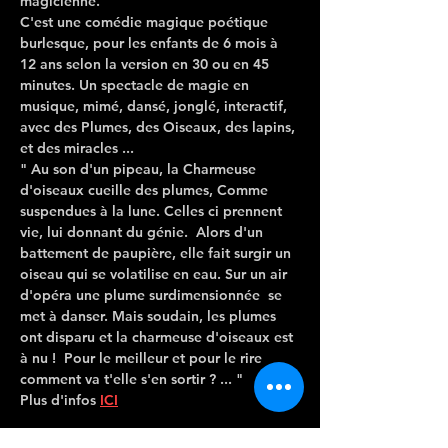
magicienne.
C'est une comédie magique poétique 
burlesque, pour les enfants de 6 mois à 
12 ans selon la version en 30 ou en 45 
minutes. Un spectacle de magie en 
musique, mimé, dansé, jonglé, interactif, 
avec des Plumes, des Oiseaux, des lapins, 
et des miracles ...
" Au son d'un pipeau, la Charmeuse 
d'oiseaux 
cueille des plumes
, Comme 
suspendues à la lune
. Celles ci prennent 
vie, lui donnant du génie.  Alors d'un 
battement de paupière, elle fait surgir un 
oiseau qui se volatilise en eau. Sur un air 
d'opéra une 
plume surdimensionnée
  se 
met à danser. Mais soudain, les plumes 
ont disparu et la charmeuse d'oiseaux est 
à nu !  Pour le meilleur et pour le rire 
comment va t'elle s'en sortir ? ... "
Plus d'infos 
ICI