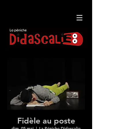
Fidèle au poste
dim. 05 mai
  |  
La Péniche Didascalie