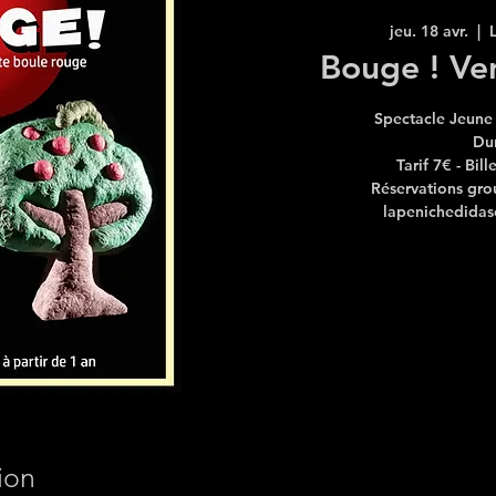
jeu. 18 avr.
  |  
Bouge ! Ver
Spectacle Jeune 
Du
Tarif 7€ - Bil
Réservations gro
lapenichedidas
ion