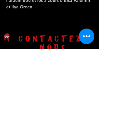
l'album Bou et les 3 zours d'Elsa Valentin 
et Ilya Green.
CONTACTEZ-
NOUS
Port Sud, rue Federico Garcia Lorca 31520
Ramonville Saint-Agne
Mail
:
lapenichedidascalie@protonmail.com
Instagram :
la_peniche_didascalie
Facebook :
Péniche Didascalie
Vous êtes artiste ? Rendez-vous dans
L'espace pro
!
L-D-22-8440 Catégorie 1 / L-D-22-8442
Catégorie 3