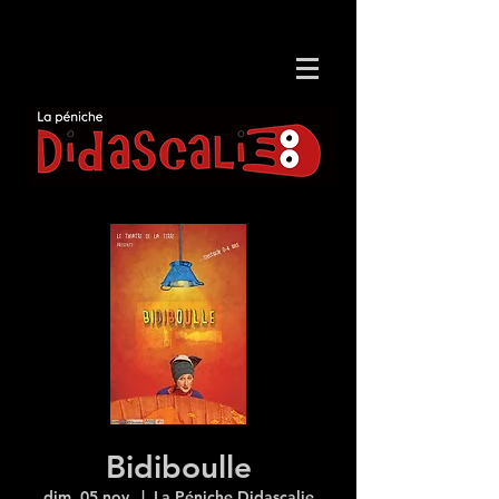
Bidiboulle
dim. 05 nov.
  |  
La Péniche Didascalie