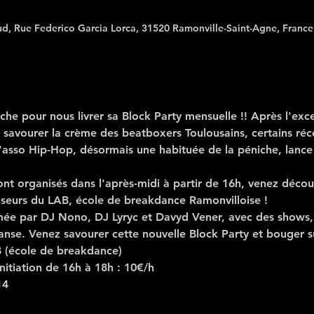
ud, Rue Federico Garcia Lorca, 31520 Ramonville-Saint-Agne, France
iche pour nous livrer sa 
Block Party
 mensuelle !! Après l'exc
 savourer la crème des beatboxers Toulousains, certains ré
'asso Hip-Hop, désormais une habituée de la péniche, lance 
nt organisés dans l'après-midi à partir de 16h, venez découv
nseurs du LAB, école de breakdance Ramonvilloise !
imée par DJ Nono, DJ Lyryc et Davyd Vener, avec des shows, 
anse. Venez savourer cette nouvelle Block Party et bouger s
B (école de breakdance)
nitiation de 16h à 18h : 10€/h 
14