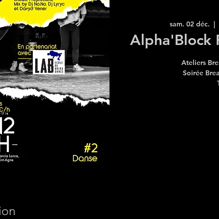
sam. 02 déc.
  |  
Alpha'Block 
Ateliers Br
Soirée Bre
ion