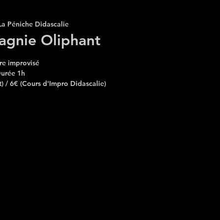
La Péniche Didascalie
agnie Oliphant
re improvisé
urée 1h
t) / 6€ (Cours d'Impro Didascalie)