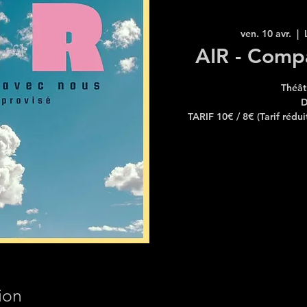
ven. 10 avr.
  |  
AIR - Comp
Théât
D
TARIF 10€ / 8€ (Tarif rédui
ion